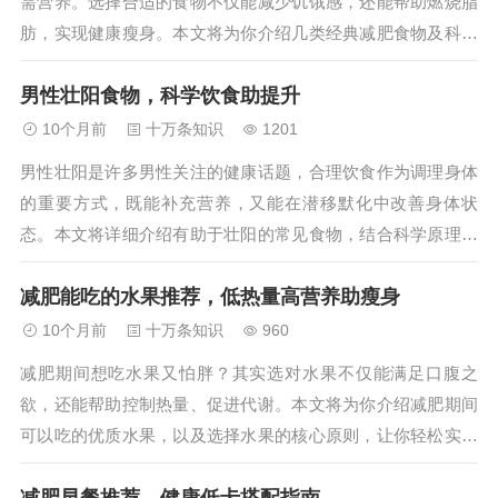
需营养。选择合适的食物不仅能减少饥饿感，还能帮助燃烧脂
肪，实现健康瘦身。本文将为你介绍几类经典减肥食物及科学
搭配方法，助你高效减肥。...
男性壮阳食物，科学饮食助提升
10个月前
十万条知识
1201
男性壮阳是许多男性关注的健康话题，合理饮食作为调理身体
的重要方式，既能补充营养，又能在潜移默化中改善身体状
态。本文将详细介绍有助于壮阳的常见食物，结合科学原理说
明其作用，并提供科学饮食建议，帮助男性通过饮食调理提升
减肥能吃的水果推荐，低热量高营养助瘦身
身体机能。...
10个月前
十万条知识
960
减肥期间想吃水果又怕胖？其实选对水果不仅能满足口腹之
欲，还能帮助控制热量、促进代谢。本文将为你介绍减肥期间
可以吃的优质水果，以及选择水果的核心原则，让你轻松实现
健康瘦身。...