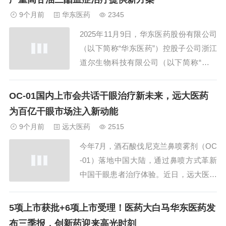
9个月前
华东医药
2345
2025年11月9日，华东医药股份有限公司
（以下简称“华东医药”）控股子公司浙江
道尔生物科技有限公司（以下简称“道尔
生物”）对外宣布，其自主研发的全球首
创（First-in-class）的长效三重激动剂DR
OC-01国内上市会共话干眼治疗新未来，远大医药
10624，在治疗重度高甘油三酯血症（SH
为百亿干眼市场注入新动能
TG）的II期临床研究（“DR10624-201研
9个月前
远大医药
2515
究...
今年7月，酒石酸伐尼克兰鼻喷雾剂（OC
-01）落地中国大陆，通过鼻喷方式革新
中国干眼患者治疗体验。近日，远大医药
（0512.HK）以第十一届全球干眼学术会
议中的“关爱干眼患者，启迎原生泪液时
5项上市获批+6项上市受理！医药大白马华东医药发
代——2025干眼诊疗新进展与眼表健康生
布三季报，创新药迎来高光时刻