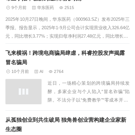
态构建大会”为契机，成功举行了OC-01
9个月前
华东医药
2515
的全国上市会，正式宣告了干眼症...
2025年10月27日晚间，华东医药（000963.SZ）发布2025年三
季报。报告显示，2025年1-9月公司合计实现营业收入326.64亿
元，同比增长3.77%；实现归母净利润27.48亿元，同比增长7.2
4%，实现扣非归母净利润26.94亿元，同比增长8.53%。值得
飞来横祸！跨境电商骗局肆虐，科睿控股发声揭露
注意的是，公司医药工业研发...
冒名骗局
10个月前
AI
2764
近日，一场精心策划的跨境骗局持续发
酵，多家企业与个人陷入“冒名诈骗”陷
阱。不法分子以“免费教学”“零成本开店”
为诱饵，仿冒合法企业名义实施诈骗，导
致部分受害者在短短数日内损失高达几千
从孤独创业到共生破局 独角兽创业营构建企业家新
甚至十余万元。而在这场风波中，被冒名
生态圈
的企业——科睿控股（杭州）有限公司，