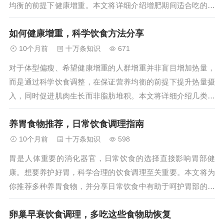
均衡的前提下健康增重。本文将详细介绍增肥期间适合吃的食
物，以及如何通过饮食调整实现体重稳步增长。...
如何健康增重，科学饮食方法分享
10个月前
十万条知识
671
对于体型偏瘦、希望健康增重的人群增重并非盲目增加热量，
而是通过科学饮食调整，在保证营养均衡的前提下提升热量摄
入，同时促进肌肉生长而非脂肪堆积。本文将详细介绍几类有
助于健康增重的食物及搭配技巧，帮助你实现稳步增重目
养胃食物推荐，日常饮食调理指南
标。...
10个月前
十万条知识
598
胃是人体重要的消化器官，日常饮食的选择直接影响胃部健
康。想要养护好胃，科学合理的饮食调理至关重要。本文将为
你推荐多种养胃食物，并分享日常饮食中有助于呵护胃部的实
用技巧，助你养成健康的饮食习惯，让胃部保持舒适状态。...
卵巢早衰饮食调理，多吃这些食物助恢复