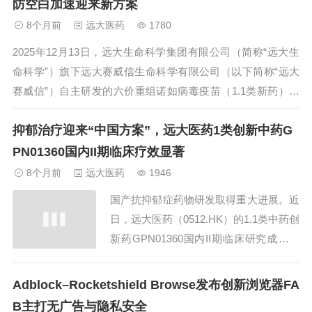
防空白加速迎来新方案
8个月前
远大医药
1780
2025年12月13日，远大生命科学集团有限公司（简称“远大生
命科学”）旗下远大赛威信生命科学有限公司（以下简称“远大
赛威信”）自主研发的六价重组诺如病毒疫苗（1.1类新药）Ⅱ
期临床试验启动会在广西岑溪市疾病预防控制中心成功举行。
抑郁治疗迎来“中国方案”，远大医药1类创新中药G
该疫苗是目前全球临床进展最快的六价诺如疫苗，采用先进的
重组病毒样颗粒（...
PN01360国内II期临床疗效显著
8个月前
远大医药
1946
国产抗抑郁症药物研发取得重大进展。近
日，远大医药（0512.HK）的1.1类中药创
新药GPN01360国内II期临床研究成功达
到临床终点，产品表现出显著疗效和安全
性优势，有望成为我国抑郁症患者的新治
Adblock–Rocketshield Browse发布创新浏览器FA
疗选择，并为全球抑郁症治疗贡献中国力
B主打无广告与隐私安全