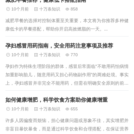
减肥早餐推荐，健康低卡搭配指南
10个月前
十万条知识
858
减肥早餐的选择对控制体重至关重要，本文将为你推荐多种健
康低卡的早餐搭配，帮助你开启高效燃脂的一天。...
孕妇感冒用药指南，安全用药注意事项及推荐
10个月前
十万条知识
770
孕妇作为特殊生理阶段的群体，感冒后常面临“不敢用药怕病情
加重影响胎儿，随意用药又担心药物副作用”的两难处境。事实
上，孕妇感冒并非完全不能用药，但需在明确安全原则的前提
下科学选择。本文将详细介绍孕妇感冒可以吃什么药，包括安
如何健康增肥，科学饮食方案助你健康增重
全用药的核心原则、可推荐的药物类型及需严格避免的禁忌，
为孕妇感冒用药提供全面参考...
10个月前
十万条知识
655
许多人因偏瘦而烦恼，担心健康问题或形象不佳，其实增肥并
非盲目暴饮暴食，而是通过科学饮食和合理搭配，在保证营养