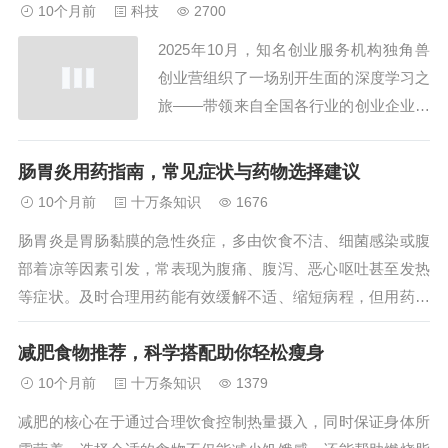
10个月前
科技
2700
同样成为这场骗局中的“隐形受害者”。“我
2025年10月，知名创业服务机构独角兽
们不断...
创业营组织了一场别开生面的深度学习之
旅——带领来自全国各行业的创业企业家
代表团，赴河北黄骅信誉楼总部进行深度
探访学习。此次课程聚焦百货零售界的组
肠胃炎用药指南，常见症状与药物选择建议
织力标杆企业，旨在为创业者提供应对不
10个月前
十万条知识
1676
确定时代的实战经验。在当前经济环境
肠胃炎是胃肠黏膜的急性炎症，多由饮食不洁、细菌感染或腹
下，越来越多的信号表明，真正的经济复
部着凉等因素引发，常表现为腹痛、腹泻、恶心呕吐甚至发热
苏不仅依赖...
等症状。及时合理用药能有效缓解不适、缩短病程，但用药需
结合具体症状和病因，避免盲目服用。本文将详细介绍肠胃炎
减肥食物推荐，科学搭配助你轻松瘦身
常用药物分类及选择建议，帮助患者科学应对疾病困扰。...
10个月前
十万条知识
1379
减肥的核心在于通过合理饮食控制热量摄入，同时保证身体所