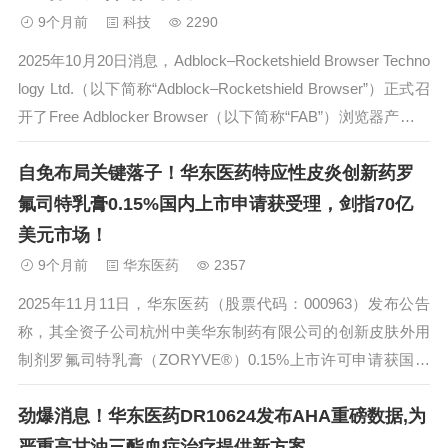
量。...
9个月前
科技
2290
2025年10月20日消息，Adblock–Rocketshield Browser Techno
logy Ltd.（以下简称“Adblock–Rocketshield Browser”）正式召
开了Free Adblocker Browser（以下简称“FAB”）浏览器产品发
布会，这是继2...
自免布局关键落子！华东医药特应性皮炎创新药罗
氟司特乳膏0.15%国内上市申请获受理，剑指70亿
美元市场！
9个月前
华东医药
2357
2025年11月11日，华东医药（股票代码：000963）发布公告
称，其全资子公司杭州中美华东制药有限公司的创新皮肤外用
制剂罗氟司特乳膏（ZORYVE®）0.15%上市许可申请获国家
药品监督管理局（NMPA）受理，适用于6岁及以上轻度至中度
劲爆消息！华东医药DR10624发布AHA重磅数据,为
特应性皮炎患者的局部外用治疗。...
严重高甘油三酯血症治疗提供新方案