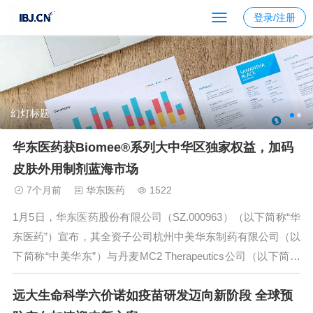
登录/注册
幻灯标题
华东医药获Biomee®系列大中华区独家权益，加码
皮肤外用制剂蓝海市场
7个月前
华东医药
1522
1月5日，华东医药股份有限公司（SZ.000963）（以下简称“华
东医药”）宣布，其全资子公司杭州中美华东制药有限公司（以
下简称“中美华东”）与丹麦MC2 Therapeutics公司（以下简称
“MC2”）达成新合作。根据协议，华东医药将获得MC2旗下皮
远大生命科学六价诺如疫苗研发迈向新阶段 全球预
肤学级护肤乳膏Biomee®系列在大中华区（中...