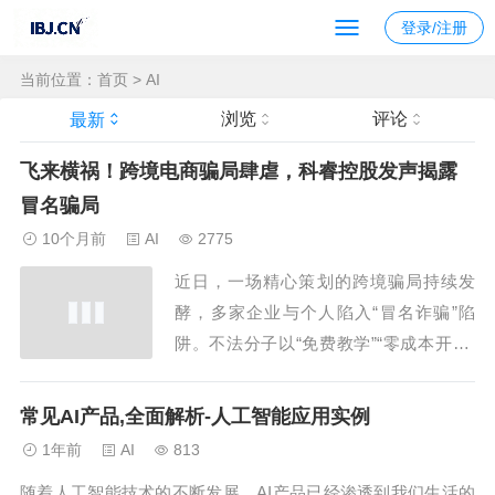
登录/注册
当前位置：
首页
>
AI
浏览
评论
最新
飞来横祸！跨境电商骗局肆虐，科睿控股发声揭露
冒名骗局
10个月前
AI
2775
近日，一场精心策划的跨境骗局持续发
酵，多家企业与个人陷入“冒名诈骗”陷
阱。不法分子以“免费教学”“零成本开店”
为诱饵，仿冒合法企业名义实施诈骗，导
致部分受害者在短短数日内损失高达几千
常见AI产品,全面解析-人工智能应用实例
甚至十余万元。而在这场风波中，被冒名
1年前
AI
813
的企业——科睿控股（杭州）有限公司，
随着人工智能技术的不断发展，AI产品已经渗透到我们生活的