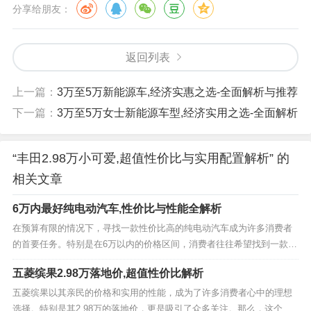
分享给朋友：
返回列表
上一篇：
3万至5万新能源车,经济实惠之选-全面解析与推荐
下一篇：
3万至5万女士新能源车型,经济实用之选-全面解析
“丰田2.98万小可爱,超值性价比与实用配置解析” 的
相关文章
6万内最好纯电动汽车,性价比与性能全解析
在预算有限的情况下，寻找一款性价比高的纯电动汽车成为许多消费者
的首要任务。特别是在6万以内的价格区间，消费者往往希望找到一款既
经济实惠又具备良好性能的车型。本文将围绕这一主题，深入探讨6万内
五菱缤果2.98万落地价,超值性价比解析
最好的纯电动汽车，从多个角度为您解析这一市场现状。 一、市场概况
与预算定位 在当前的电动汽车市场中，6万...
五菱缤果以其亲民的价格和实用的性能，成为了许多消费者心中的理想
选择。特别是其2.98万的落地价，更是吸引了众多关注。那么，这个价