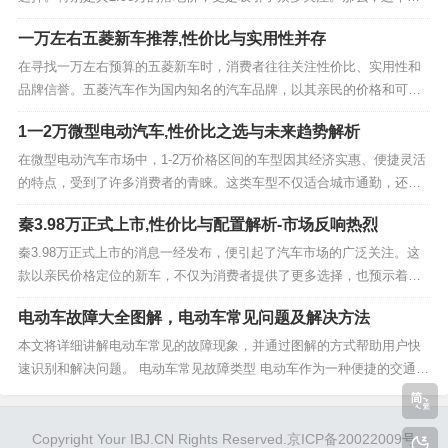
格背后隐藏着怎样的价值？本文将为您深入解析五菱缤果的落地价及其
一万左右五菱新车推荐,性价比与实用性并存
相关优势。 一、五菱缤果2.98万落地价概述 五菱缤果以2.98万的落地
价，迅速在市场上占据了一席之地。...
在寻找一万左右预算的五菱新车时，消费者往往关注性价比、实用性和
品牌信誉。五菱汽车作为国内知名的汽车品牌，以其亲民的价格和可靠
的质量赢得了广大消费者的喜爱。本文将围绕一万左右预算的五菱新车
1一2万微型电动汽车,性价比之选与未来趋势解析
展开，详细介绍几款符合预算的车型，并分析其特点、优势以及适用场
景，帮助消费者做出更明智的购车决策。 一、五菱...
在微型电动汽车市场中，1-2万价格区间的车型因其经济实惠、便捷灵活
的特点，受到了许多消费者的青睐。这类车型不仅适合城市通勤，还能
满足短途出行的需求。本文将深入探讨1-2万微型电动汽车的选购要点、
秦3.98万正式上市,性价比与配置解析-市场反响热烈
热门车型推荐、性能表现、使用成本以及未来发展趋势，帮助消费者更
好地了解这一细分市场。 一、1-2万微...
秦3.98万正式上市的消息一经发布，便引起了汽车市场的广泛关注。这
款以亲民价格定位的新车，不仅为消费者提供了更多选择，也预示着汽
车市场竞争的进一步加剧。那么，秦3.98万究竟有何亮点？其上市背后
电动车故障大全图解，电动车常见问题及解决方法
又隐藏着哪些市场策略？接下来，我们将从多个角度进行深入剖析。
一、秦3.98万上市背景与意义 秦3....
本文将详细讲解电动车常见的故障现象，并通过图解的方式帮助用户快
速识别和解决问题。 电动车常见故障类型 电动车作为一种便捷的交通工
具，虽然使用方便，但也会出现各种故障。了解这些故障的类型和原
因，有助于用户在出现问题时及时处理或寻求专业维修。 电池问题 电池
是电动车的核心部件之一，一旦出现问题，车...
Copyright Your IBJ.CN Rights Reserved.京ICP备20022009号