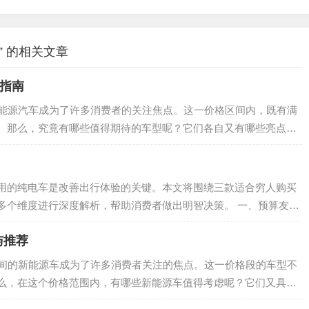
 的相关文章
车指南
新能源汽车成为了许多消费者的关注焦点。这一价格区间内，既有满
。那么，究竟有哪些值得期待的车型呢？它们各自又有哪些亮点和
10万元级新能源汽车的崛起 随着新...
用的纯电车是改善出行体验的关键。本文将围绕三款适合穷人购买
多个维度进行深度解析，帮助消费者做出明智决策。 一、预算友好
入门级纯电车市场呈现出爆发式增长。根...
与推荐
区间的新能源车成为了许多消费者关注的焦点。这一价格段的车型不
么，在这个价格范围内，有哪些新能源车值得考虑呢？它们又具备
、价格区间内新能源车市场概况 在3万至...