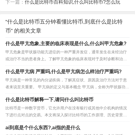
下一篇：
什么是比特币百科知识,什么叫比特币?怎么玩
“什么是比特币五分钟看懂比特币,到底什么是比特
币” 的相关文章
什么是甲亢危象,主要的临床表现是什么,什么叫甲亢危象?
甲亢危象是甲状腺功能亢进症的一种严重并发症，通常发生在未经治疗
或治疗不当的患者身上。了解甲亢危象的临床表现对于及时诊断和治疗
至关重要。 甲亢危象是什么？ 甲亢危象，又称甲状腺风暴，是甲状腺功
什么是甲亢病 严重吗,什么是甲亢病怎么样治疗严重吗?
能亢进症（简称甲亢）的一种极端表现形式。它通常是由于体内甲状腺
激素水平急剧升高引起的，可能危及生命。甲亢...
甲亢病是一种常见的内分泌疾病，了解其症状、原因及治疗方法对于患
者来说至关重要。 甲亢病的定义与基本概念 甲亢病，全称为甲状腺功能
亢进症，是由于甲状腺过度分泌甲状腺激素而引起的一种代谢性疾病。
什么是比特币解释一下,请问什么叫比特币
甲状腺激素在人体内起着调节新陈代谢、促进生长发育和提高神经系统
兴奋性等重要作用。当甲状腺激素分泌过多时，...
比特币是一种数字货币，它允许用户在没有银行或其他中介机构的情况
下进行点对点的交易。本文将深入探讨比特币的工作原理、历史背景、
技术特点以及它在现代金融体系中的地位。 比特币的概念 比特币（Bitc
ai到底是个什么东西?,ai指的是什么
oin）是一种去中心化的数字货币，它不依赖于特定的货币机构发行，而