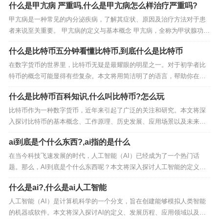
什么是甲亢病 严重吗,什么是甲亢病怎么样治疗严重吗?
能亢进症（简称甲亢）的一种极端表现形式。它通常是由于体内甲状腺
激素水平急剧升高引起的，可能危及生命。甲亢...
甲亢病是一种常见的内分泌疾病，了解其症状、原因及治疗方法对于患
者来说至关重要。 甲亢病的定义与基本概念 甲亢病，全称为甲状腺功能
亢进症，是由于甲状腺过度分泌甲状腺激素而引起的一种代谢性疾病。
什么是比特币五分钟看懂比特币,到底什么是比特币
甲状腺激素在人体内起着调节新陈代谢、促进生长发育和提高神经系统
兴奋性等重要作用。当甲状腺激素分泌过多时，...
在数字货币的世界里，比特币无疑是最耀眼的明星之一。对于初学者比
特币的概念可能显得有些复杂。本文将用简洁明了的语言，帮助你在五
分钟内快速了解比特币的基本原理和应用。 比特币的定义与起源 比特币
什么是比特币百科知识,什么叫比特币?怎么玩
是一种去中心化的数字货币，由一个化名为中本聪的人或团队在2008年
提出，并于2009年正式诞生。它基于区...
比特币作为一种数字货币，近年来引起了广泛的关注和研究。本文将深
入探讨比特币的基本概念、工作原理、历史发展、应用场景以及未来趋
势，帮助读者全面了解这一新兴的金融技术。 比特币的基本概念 比特币
ai到底是个什么东西?,ai指的是什么
（Bitcoin）是一种去中心化的数字货币，由一个化名为中本聪（Satoshi
Nakamoto）的人或...
在当今科技飞速发展的时代，人工智能（AI）已经成为了一个热门话
题。那么，AI到底是个什么东西呢？本文将深入探讨人工智能的定义、
发展历程、应用领域以及未来趋势。 什么是人工智能？ 人工智能（Artifi
什么是ai?,什么是ai人工智能
cial Intelligence，简称AI）是指由人制造出来的具有一定智能的系统，
这些系统可...
人工智能（AI）是计算机科学的一个分支，旨在创建能够模拟人类智能
的机器或软件。本文将深入探讨AI的定义、发展历程、应用领域以及未