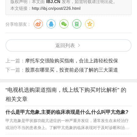
版权声明：本文由
IBJ.CN
发布，如需转载请注明出处。
本文链接：
http://ibj.cn/post/226.html
分享给朋友：
返回列表
上一篇：
摩托车交强险购买指南，合法上路轻松投保
下一篇：
股票在哪里买，投资前必须了解的三大渠道
“电视机选购渠道指南，线上线下购买对比解析” 的
相关文章
什么是甲亢危象,主要的临床表现是什么,什么叫甲亢危象?
甲亢危象是甲状腺功能亢进症的一种严重并发症，通常发生在未经治疗
或治疗不当的患者身上。了解甲亢危象的临床表现对于及时诊断和治疗
至关重要。 甲亢危象是什么？ 甲亢危象，又称甲状腺风暴，是甲状腺功