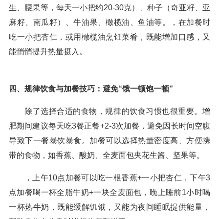
生、腰果等，每天一小把约20-30克）、种子（奇亚籽、亚
麻籽、南瓜籽）、牛油果、橄榄油、鱼油等。，在加餐时
吃一小把杏仁，或用橄榄油烹饪菜肴，既能增加口感，又
能悄悄提升热量摄入。
四、规律饮食与加餐技巧：避免“饿一顿饱一顿”
除了选择合适的食物，规律的饮食习惯也很重要。增
肥期间建议每天吃3餐正餐+2-3次加餐，避免因长时间空腹
导致下一餐暴饮暴食。加餐可以选择热量密度高、方便携
带的食物，如香蕉、酸奶、全麦面包夹花生酱、坚果等。
，上午10点加餐可以吃一根香蕉+一小把杏仁，下午3
点加餐喝一杯全脂牛奶+一块全麦面包，晚上睡前1小时喝
一杯热牛奶，既能缓解饥饿，又能为夜间睡眠提供能量，