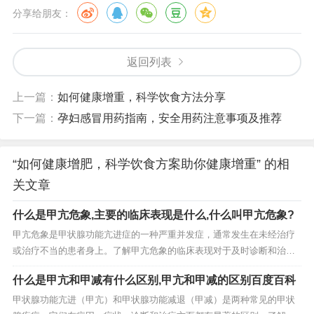
分享给朋友：
返回列表
上一篇：
如何健康增重，科学饮食方法分享
下一篇：
孕妇感冒用药指南，安全用药注意事项及推荐
“如何健康增肥，科学饮食方案助你健康增重” 的相
关文章
什么是甲亢危象,主要的临床表现是什么,什么叫甲亢危象?
甲亢危象是甲状腺功能亢进症的一种严重并发症，通常发生在未经治疗
或治疗不当的患者身上。了解甲亢危象的临床表现对于及时诊断和治疗
至关重要。 甲亢危象是什么？ 甲亢危象，又称甲状腺风暴，是甲状腺功
什么是甲亢和甲减有什么区别,甲亢和甲减的区别百度百科
能亢进症（简称甲亢）的一种极端表现形式。它通常是由于体内甲状腺
激素水平急剧升高引起的，可能危及生命。甲亢...
甲状腺功能亢进（甲亢）和甲状腺功能减退（甲减）是两种常见的甲状