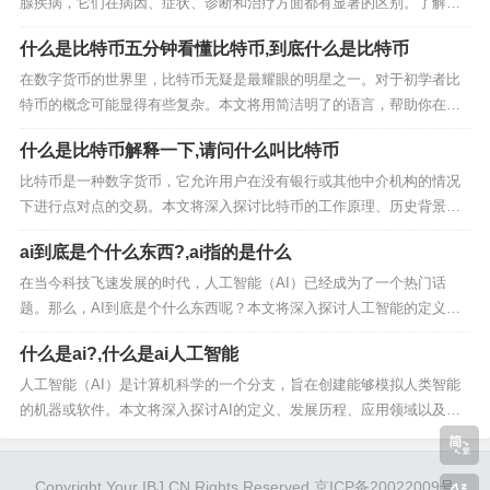
腺疾病，它们在病因、症状、诊断和治疗方面都有显著的区别。了解这
些差异对于正确诊断和治疗至关重要。 一、甲亢的病因和症状 甲亢是由
什么是比特币五分钟看懂比特币,到底什么是比特币
于甲状腺过度分泌甲状腺激素引起的一种疾病。常见的病因包括Graves
病、毒性多结节性甲状腺肿和甲状腺自主...
在数字货币的世界里，比特币无疑是最耀眼的明星之一。对于初学者比
特币的概念可能显得有些复杂。本文将用简洁明了的语言，帮助你在五
分钟内快速了解比特币的基本原理和应用。 比特币的定义与起源 比特币
什么是比特币解释一下,请问什么叫比特币
是一种去中心化的数字货币，由一个化名为中本聪的人或团队在2008年
提出，并于2009年正式诞生。它基于区...
比特币是一种数字货币，它允许用户在没有银行或其他中介机构的情况
下进行点对点的交易。本文将深入探讨比特币的工作原理、历史背景、
技术特点以及它在现代金融体系中的地位。 比特币的概念 比特币（Bitc
ai到底是个什么东西?,ai指的是什么
oin）是一种去中心化的数字货币，它不依赖于特定的货币机构发行，而
是依据特定算法，通过大量的计算产生...
在当今科技飞速发展的时代，人工智能（AI）已经成为了一个热门话
题。那么，AI到底是个什么东西呢？本文将深入探讨人工智能的定义、
发展历程、应用领域以及未来趋势。 什么是人工智能？ 人工智能（Artifi
什么是ai?,什么是ai人工智能
cial Intelligence，简称AI）是指由人制造出来的具有一定智能的系统，
这些系统可...
人工智能（AI）是计算机科学的一个分支，旨在创建能够模拟人类智能
的机器或软件。本文将深入探讨AI的定义、发展历程、应用领域以及未
来趋势。 什么是人工智能？ 人工智能（AI）是指通过计算机程序和硬件
来模拟人类智能的技术。它包括学习、推理、问题解决、感知、语言理
解等多个方面。自20世纪50年代以来...
Copyright Your IBJ.CN Rights Reserved.京ICP备20022009号